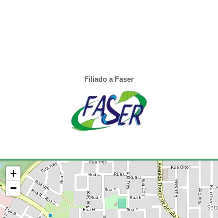
Filiado a Faser
+
−