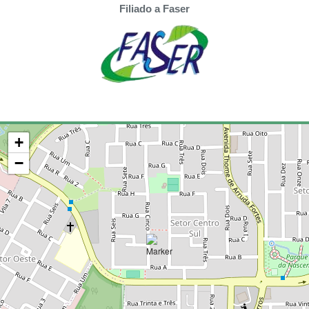
Filiado a Faser
+
−