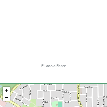
Filiado a Faser
+
−