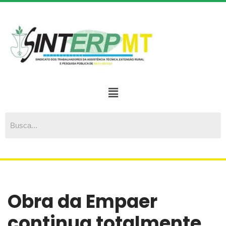
Pular
para
o
conteúdo
Obra da Empaer
continua totalmente