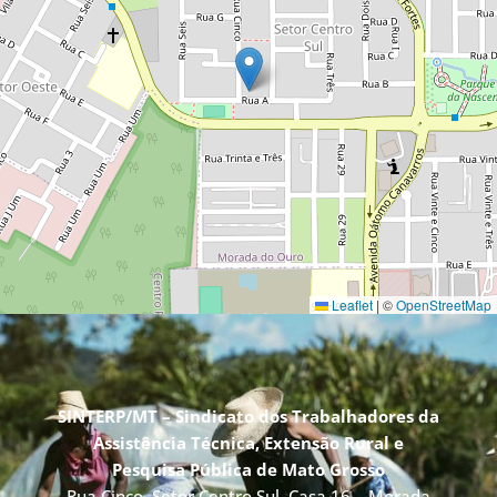
Leaflet
|
©
OpenStreetMap
SINTERP/MT – Sindicato dos Trabalhadores da
Assistência Técnica, Extensão Rural e
Pesquisa Pública de Mato Grosso
Rua Cinco, Setor Centro Sul, Casa 16 – Morada