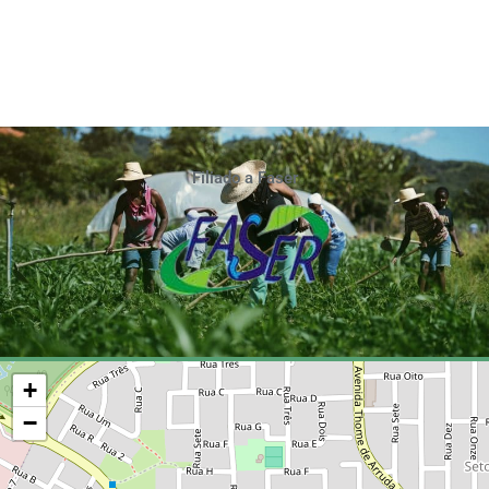
Filiado a Faser
+
−